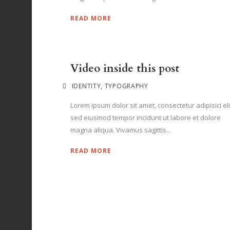
READ MORE
Video inside this post
IDENTITY
,
TYPOGRAPHY
Lorem ipsum dolor sit amet, consectetur adipisici eli
sed eiusmod tempor incidunt ut labore et dolore
magna aliqua. Vivamus sagittis...
READ MORE