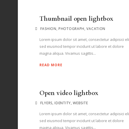
Thumbnail open lightbox
FASHION
,
PHOTOGRAPH
,
VACATION
Lorem ipsum dolor sit amet, consectetur adipisici eli
sed eiusmod tempor incidunt ut labore et dolore
magna aliqua. Vivamus sagittis...
READ MORE
Open video lightbox
FLYERS
,
IDENTITY
,
WEBSITE
Lorem ipsum dolor sit amet, consectetur adipisici eli
sed eiusmod tempor incidunt ut labore et dolore
magna aliqua. Vivamus sagittis...