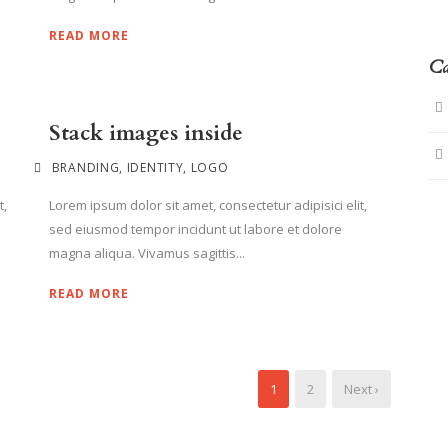
READ MORE
Ca
Stack images inside
BRANDING
,
IDENTITY
,
LOGO
t,
Lorem ipsum dolor sit amet, consectetur adipisici elit,
sed eiusmod tempor incidunt ut labore et dolore
magna aliqua. Vivamus sagittis...
READ MORE
1
2
Next ›