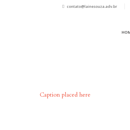
contato@lainesouza.adv.br
HOM
folio Grid 2 Columns, No 
Caption placed here