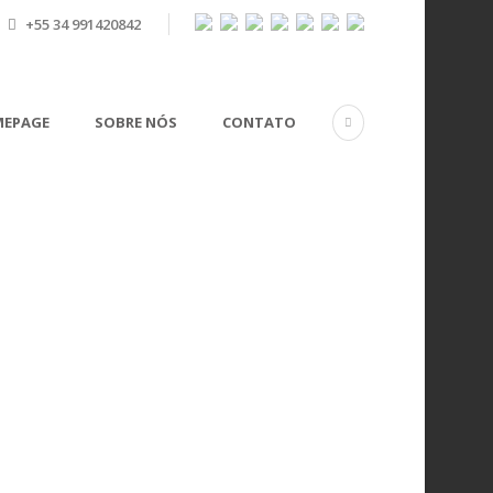
+55 34 991420842
EPAGE
SOBRE NÓS
CONTATO
Space