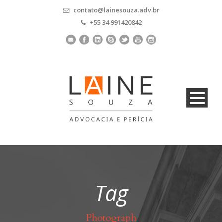
contato@lainesouza.adv.br
+55 34 991420842
Tag
Photograph