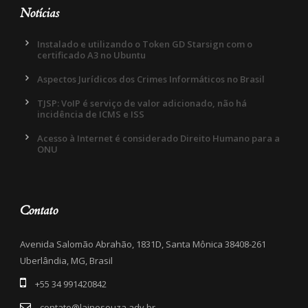
Notícias
Instalado e utilizando o Token GD Starsign com o
certificado A3 no Ubuntu
Aspectos Jurídicos dos Crimes Informáticos no Brasil
TJSP: VoIP é serviço de valor adicionado, não há
incidência de ICMS e ISS
Acesso à Internet é considerado Direito Humano para a
ONU
Contato
Avenida Salomão Abrahão, 1831D, Santa Mônica 38408-261
Uberlândia, MG, Brasil
+55 34 991420842
contato@lainesouza.adv.br