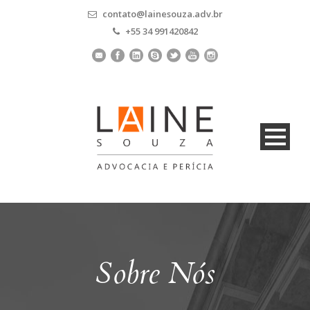
contato@lainesouza.adv.br
+55 34 991420842
Sobre Nós