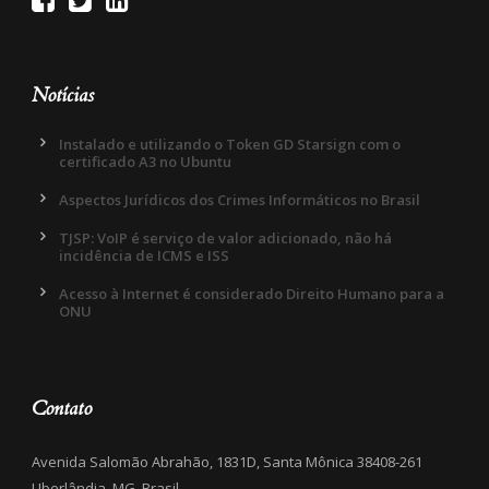
Notícias
Instalado e utilizando o Token GD Starsign com o
certificado A3 no Ubuntu
Aspectos Jurídicos dos Crimes Informáticos no Brasil
TJSP: VoIP é serviço de valor adicionado, não há
incidência de ICMS e ISS
Acesso à Internet é considerado Direito Humano para a
ONU
Contato
Avenida Salomão Abrahão, 1831D, Santa Mônica 38408-261
Uberlândia, MG, Brasil