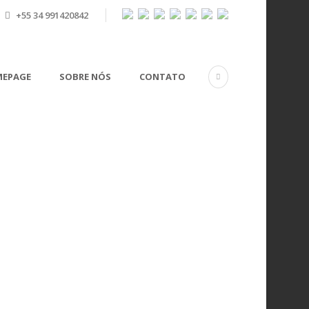
+55 34 991420842
EPAGE
SOBRE NÓS
CONTATO