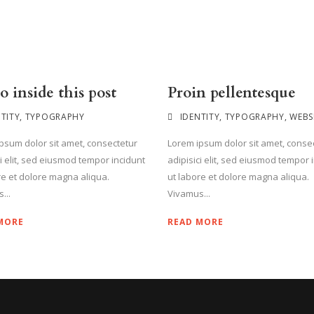
o inside this post
Proin pellentesque
NTITY
,
TYPOGRAPHY
IDENTITY
,
TYPOGRAPHY
,
WEBS
psum dolor sit amet, consectetur
Lorem ipsum dolor sit amet, conse
ci elit, sed eiusmod tempor incidunt
adipisici elit, sed eiusmod tempor 
re et dolore magna aliqua.
ut labore et dolore magna aliqua.
...
Vivamus...
MORE
READ MORE