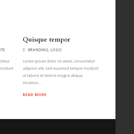
Quisque tempor
ITE
BRANDING
,
LOGO
ctetur
Lorem ipsum dolor sit amet, consectetur
incidunt
adipisici elit, sed eiusmod tempor incidunt
ut labore et dolore magna aliqua.
Vivamus...
READ MORE