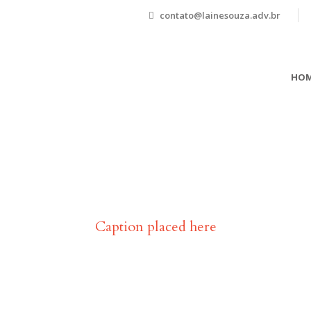
contato@lainesouza.adv.br
HOM
Stack images inside
Caption placed here