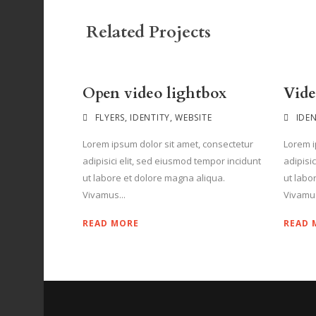
Related Projects
Open video lightbox
Vide
FLYERS
,
IDENTITY
,
WEBSITE
IDE
Lorem ipsum dolor sit amet, consectetur
Lorem i
adipisici elit, sed eiusmod tempor incidunt
adipisi
ut labore et dolore magna aliqua.
ut labo
Vivamus...
Vivamus
READ MORE
READ 