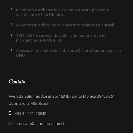
Instalado e utilizando o Token GD Starsign com o
certificado A3 no Ubuntu
Aspectos Jurídicos dos Crimes Informáticos no Brasil
TJSP: VoIP é serviço de valor adicionado, não há
incidência de ICMS e ISS
Acesso à Internet é considerado Direito Humano para a
ONU
Contato
Avenida Salomão Abrahão, 1831D, Santa Mônica 38408-261
Uberlândia, MG, Brasil
+55 34 991420842
contato@lainesouza.adv.br