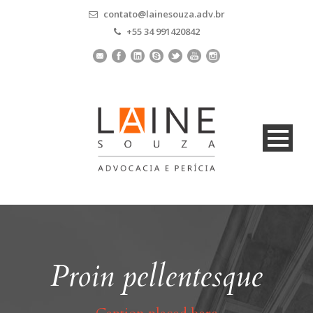
contato@lainesouza.adv.br
+55 34 991420842
Proin pellentesque