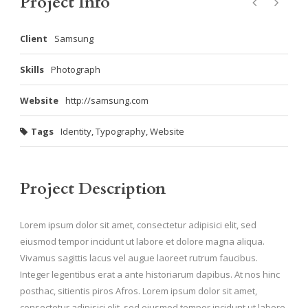
Project Info
Client
Samsung
Skills
Photograph
Website
http://samsung.com
Tags
Identity
,
Typography
,
Website
Project Description
Lorem ipsum dolor sit amet, consectetur adipisici elit, sed
eiusmod tempor incidunt ut labore et dolore magna aliqua.
Vivamus sagittis lacus vel augue laoreet rutrum faucibus.
Integer legentibus erat a ante historiarum dapibus. At nos hinc
posthac, sitientis piros Afros. Lorem ipsum dolor sit amet,
consectetur adipisici elit, sed eiusmod tempor incidunt ut labore