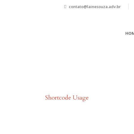
contato@lainesouza.adv.br
HOM
Typography
Shortcode Usage