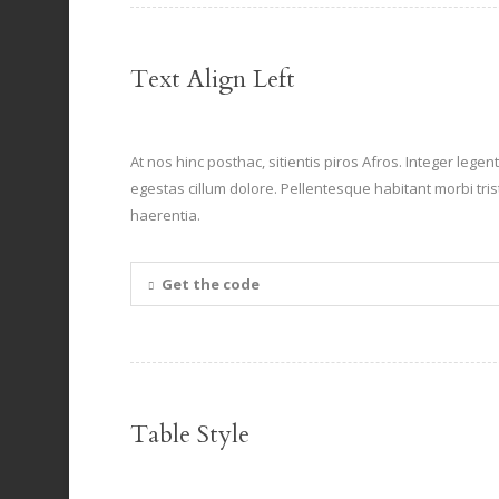
Text Align Left
At nos hinc posthac, sitientis piros Afros. Integer lege
egestas cillum dolore. Pellentesque habitant morbi tri
haerentia.
Get the code
Table Style