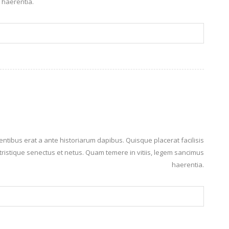
haerentia.
egentibus erat a ante historiarum dapibus. Quisque placerat facilisis
tristique senectus et netus. Quam temere in vitiis, legem sancimus
haerentia.