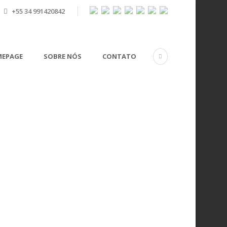
+55 34 991420842
EPAGE
SOBRE NÓS
CONTATO