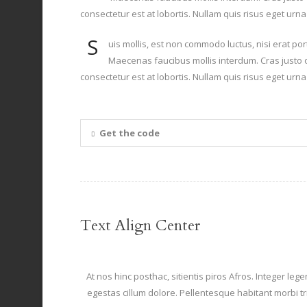
consectetur est at lobortis. Nullam quis risus eget urna
S
uis mollis, est non commodo luctus, nisi erat port
Maecenas faucibus mollis interdum. Cras justo o
consectetur est at lobortis. Nullam quis risus eget urna
Get the code
Text Align Center
At nos hinc posthac, sitientis piros Afros. Integer leg
egestas cillum dolore. Pellentesque habitant morbi t