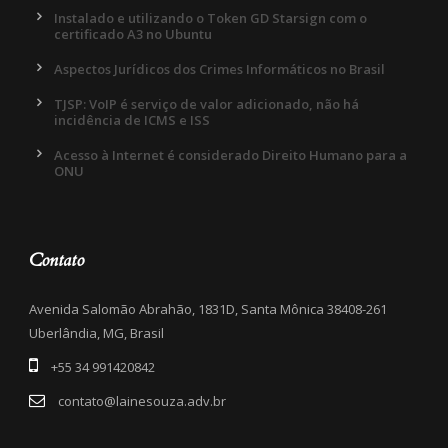
Instalado e utilizando o Token GD Starsign com o
certificado A3 no Ubuntu
Aspectos Jurídicos dos Crimes Informáticos no Brasil
TJSP: VoIP é serviço de valor adicionado, não há
incidência de ICMS e ISS
Acesso à Internet é considerado Direito Humano para a
ONU
Contato
Avenida Salomão Abrahão, 1831D, Santa Mônica 38408-261
Uberlândia, MG, Brasil
+55 34 991420842
contato@lainesouza.adv.br