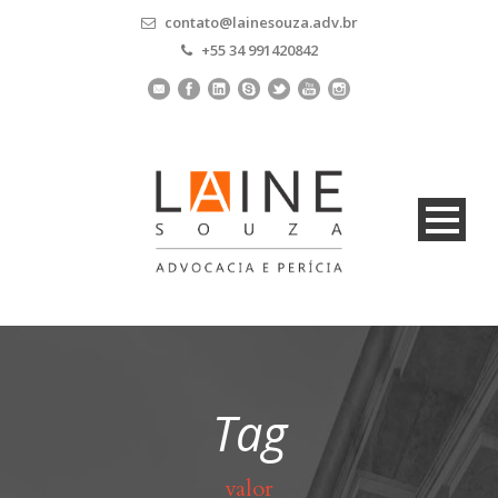
contato@lainesouza.adv.br
+55 34 991420842
Tag
valor