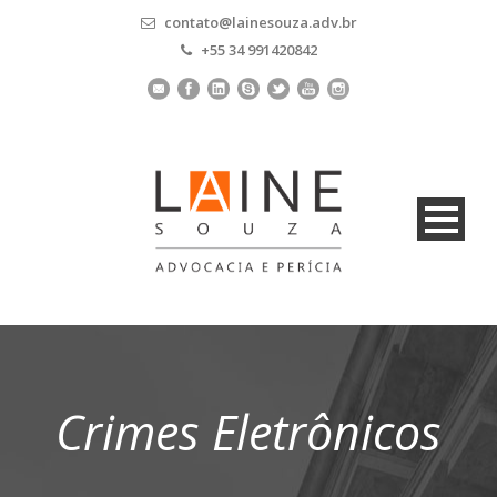
contato@lainesouza.adv.br
+55 34 991420842
Crimes Eletrônicos