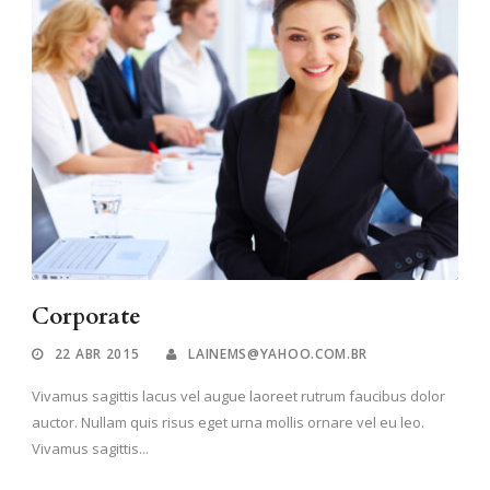
Corporate
22 ABR 2015
LAINEMS@YAHOO.COM.BR
Vivamus sagittis lacus vel augue laoreet rutrum faucibus dolor
auctor. Nullam quis risus eget urna mollis ornare vel eu leo.
Vivamus sagittis...