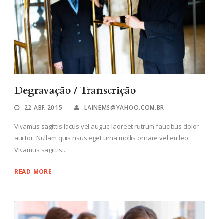
Degravação / Transcrição
22 ABR 2015
LAINEMS@YAHOO.COM.BR
Vivamus sagittis lacus vel augue laoreet rutrum faucibus dolor
auctor. Nullam quis risus eget urna mollis ornare vel eu leo.
Vivamus sagittis...
READ MORE