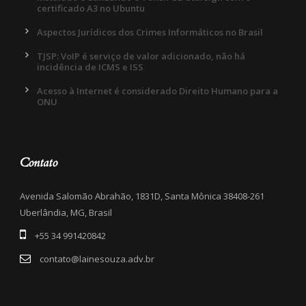
certificado A3 no Ubuntu
Aspectos Jurídicos dos Crimes Informáticos no Brasil
TJSP: VoIP é serviço de valor adicionado, não há
incidência de ICMS e ISS
Acesso à Internet é considerado Direito Humano para a
ONU
Contato
Avenida Salomão Abrahão, 1831D, Santa Mônica 38408-261
Uberlândia, MG, Brasil
+55 34 991420842
contato@lainesouza.adv.br