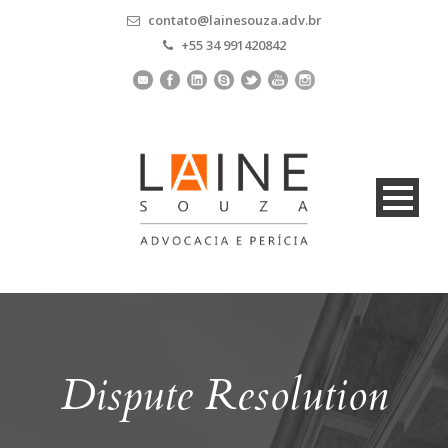
contato@lainesouza.adv.br
+55 34 991420842
Dispute Resolution