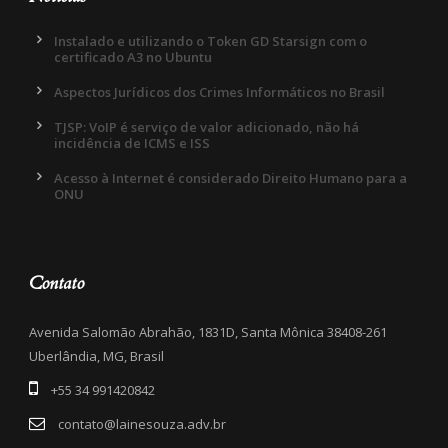
Instalado e utilizando o Token GD Starsign com o
certificado A3 no Ubuntu
Aspectos Jurídicos dos Crimes Informáticos no Brasil
TJSP: VoIP é serviço de valor adicionado, não há
incidência de ICMS e ISS
Acesso à Internet é considerado Direito Humano para a
ONU
Contato
Avenida Salomão Abrahão, 1831D, Santa Mônica 38408-261
Uberlândia, MG, Brasil
+55 34 991420842
contato@lainesouza.adv.br