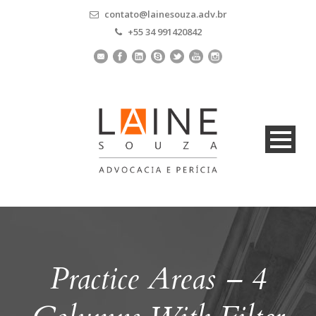
contato@lainesouza.adv.br
+55 34 991420842
Practice Areas – 4