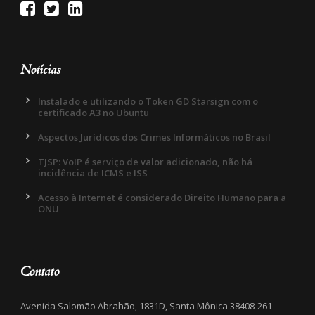
Notícias
Instalado e utilizando o Token GD Starsign com o
certificado A3 no Ubuntu
Aspectos Jurídicos dos Crimes Informáticos no Brasil
TJSP: VoIP é serviço de valor adicionado, não há
incidência de ICMS e ISS
Acesso à Internet é considerado Direito Humano para a
ONU
Contato
Avenida Salomão Abrahão, 1831D, Santa Mônica 38408-261