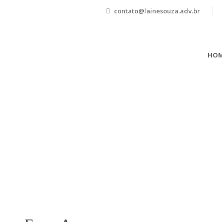
contato@lainesouza.adv.br
HOM
Font Awesome