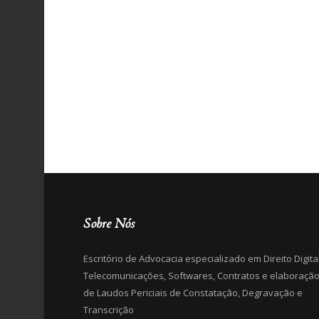
Sobre Nós
Escritório de Advocacia especializado em Direito Digital
Telecomunicações, Softwares, Contratos e elaboraçã
de Laudos Periciais de Constatação, Degravação e
Transcrição