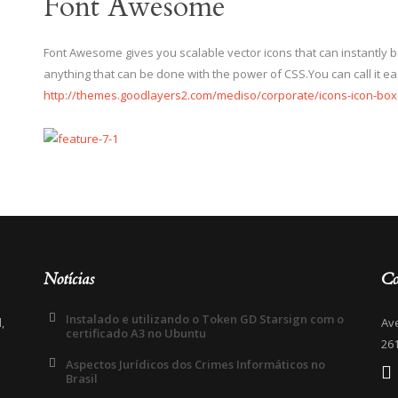
Font Awesome
Font Awesome gives you scalable vector icons that can instantly 
anything that can be done with the power of CSS.You can call it ea
http://themes.goodlayers2.com/mediso/corporate/icons-icon-box
Notícias
Co
Instalado e utilizando o Token GD Starsign com o
,
Av
certificado A3 no Ubuntu
o
261
Aspectos Jurídicos dos Crimes Informáticos no
Brasil