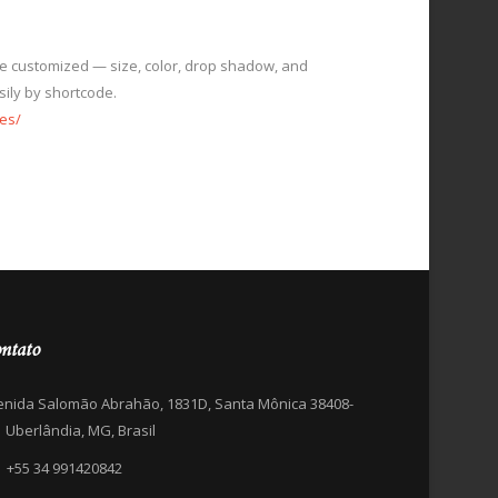
be customized — size, color, drop shadow, and
sily by shortcode.
es/
ntato
enida Salomão Abrahão, 1831D, Santa Mônica 38408-
 Uberlândia, MG, Brasil
+55 34 991420842