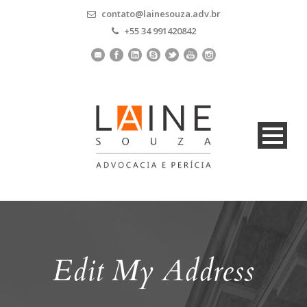
contato@lainesouza.adv.br
+55 34 991420842
Edit My Address