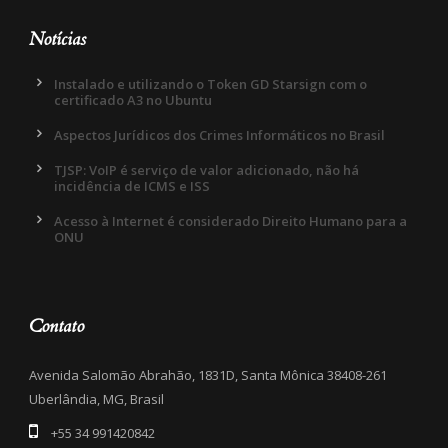
Notícias
Instalado e utilizando o Token GD Starsign com o
certificado A3 no Ubuntu
Aspectos Jurídicos dos Crimes Informáticos no Brasil
TJSP: VoIP é serviço de valor adicionado, não há
incidência de ICMS e ISS
Acesso à Internet é considerado Direito Humano para a
ONU
Contato
Avenida Salomão Abrahão, 1831D, Santa Mônica 38408-261
Uberlândia, MG, Brasil
+55 34 991420842